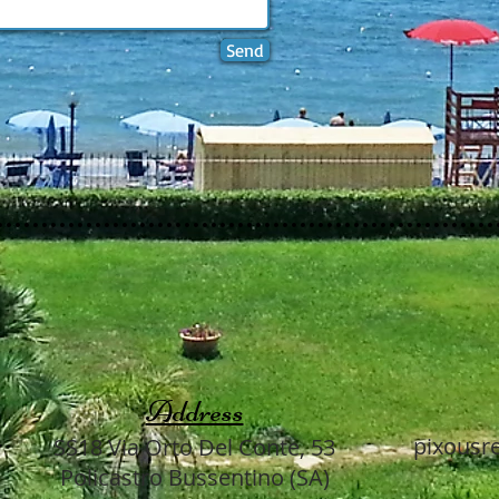
Send
Address
pixousr
SS18 Via Orto Del Conte, 53
Policastro Bussentino (SA)