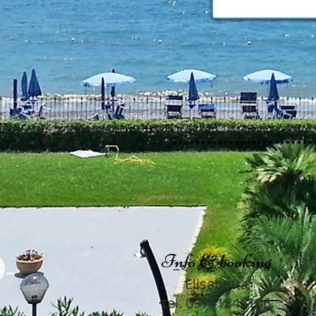
Info & booking
Elisabetta
tel. 09741848106