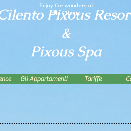
Enjoy the wonders of
Cilento Pixous Resor
the Cilento
&
Pixous Spa
dence
Gli Appartamenti
Tariffe
Co